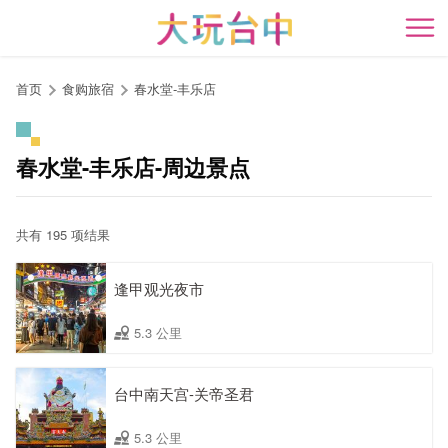
跳
到
开
主
要
首页
食购旅宿
春水堂-丰乐店
内
容
区
春水堂-丰乐店-周边景点
块
共有 195 项结果
逢甲观光夜市
5.3 公里
台中南天宫-关帝圣君
5.3 公里