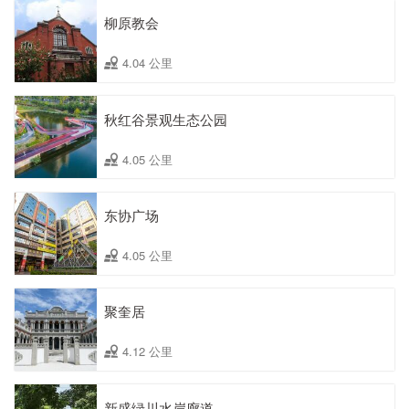
柳原教会
4.04 公里
秋红谷景观生态公园
4.05 公里
东协广场
4.05 公里
聚奎居
4.12 公里
新盛绿川水岸廊道