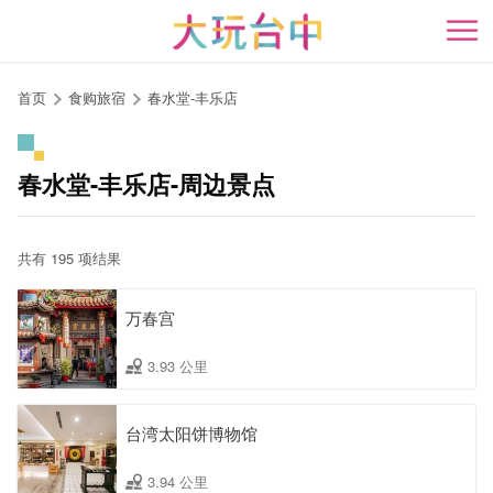
跳
到
开
主
要
首页
食购旅宿
春水堂-丰乐店
内
容
区
春水堂-丰乐店-周边景点
块
共有 195 项结果
万春宫
3.93 公里
台湾太阳饼博物馆
3.94 公里