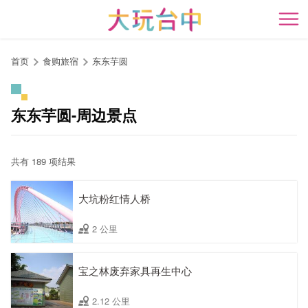
跳
到
开
主
要
首页
食购旅宿
东东芋圆
内
容
区
东东芋圆-周边景点
块
共有 189 项结果
大坑粉红情人桥
2 公里
宝之林废弃家具再生中心
2.12 公里