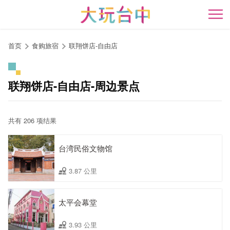
跳
到
开
主
要
首页
食购旅宿
联翔饼店-自由店
内
容
区
联翔饼店-自由店-周边景点
块
共有 206 项结果
台湾民俗文物馆
3.87 公里
太平会幕堂
3.93 公里