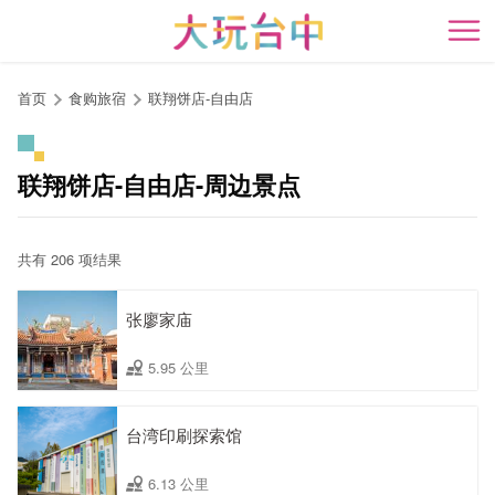
跳
到
开
主
要
首页
食购旅宿
联翔饼店-自由店
内
容
区
联翔饼店-自由店-周边景点
块
共有 206 项结果
张廖家庙
5.95 公里
台湾印刷探索馆
6.13 公里