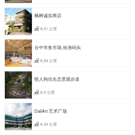
枫树诚实商店
6.21 公里
台中市鱼市场ˍ哈渔码头
6.24 公里
咬人狗坑生态景观步道
6.3 公里
DaliArt 艺术广场
6.34 公里