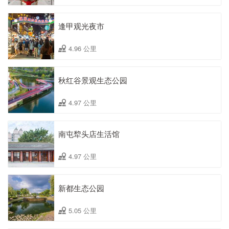
逢甲观光夜市
4.96 公里
秋红谷景观生态公园
4.97 公里
南屯犂头店生活馆
4.97 公里
新都生态公园
5.05 公里