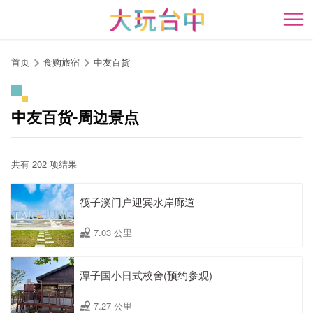
跳
到
开
主
要
首页
食购旅宿
中友百货
内
容
区
中友百货-周边景点
块
共有 202 项结果
筏子溪门户迎宾水岸廊道
7.03 公里
潭子国小日式校舍(预约参观)
7.27 公里