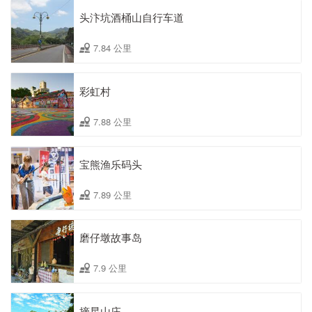
头汴坑酒桶山自行车道
7.84 公里
彩虹村
7.88 公里
宝熊渔乐码头
7.89 公里
磨仔墩故事岛
7.9 公里
摘星山庄