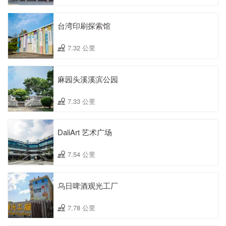
台湾印刷探索馆
7.32 公里
麻园头溪溪滨公园
7.33 公里
DaliArt 艺术广场
7.54 公里
乌日啤酒观光工厂
7.78 公里