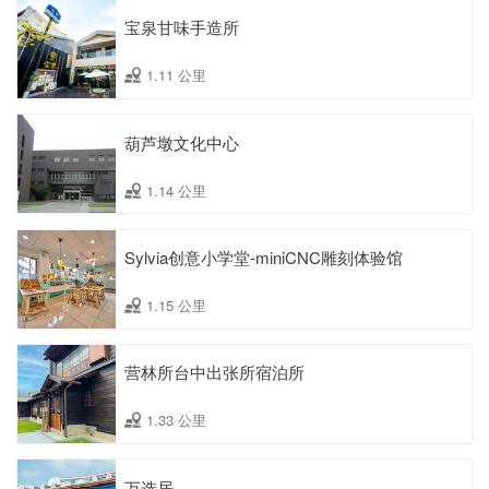
宝泉甘味手造所
1.11 公里
葫芦墩文化中心
1.14 公里
Sylvia创意小学堂-miniCNC雕刻体验馆
1.15 公里
营林所台中出张所宿泊所
1.33 公里
万选居