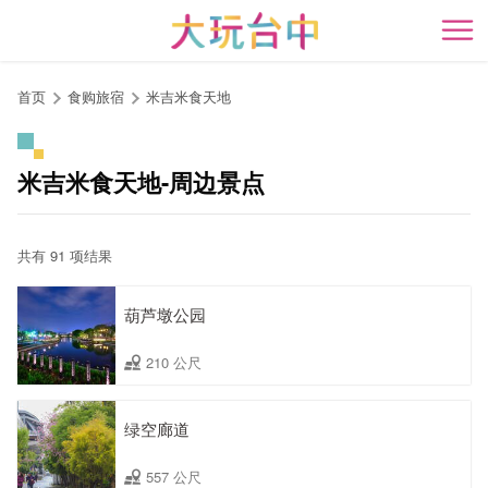
跳
到
开
主
要
首页
食购旅宿
米吉米食天地
内
容
区
米吉米食天地-周边景点
块
共有 91 项结果
葫芦墩公园
210 公尺
绿空廊道
557 公尺