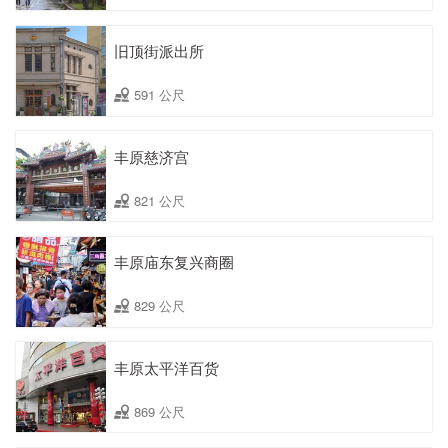
旧顶街派出所
591 公尺
丰原慈济宫
821 公尺
丰原庙东复兴商圈
829 公尺
丰原太平洋百货
869 公尺