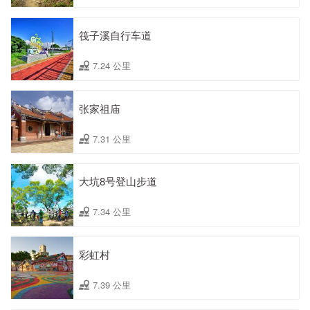
筏子溪自行车道
7.24 公里
张家祖庙
7.31 公里
大坑8号登山步道
7.34 公里
彩虹村
7.39 公里