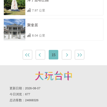
7.97 公里
聚奎居
8.04 公里
15
更新日期：2026-08-07
今日浏览：677
总访客数：24668326