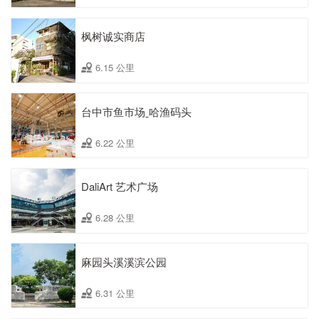
枫树诚实商店
6.15 公里
台中市鱼市场ˍ哈渔码头
6.22 公里
DaliArt 艺术广场
6.28 公里
麻园头溪溪滨公园
6.31 公里