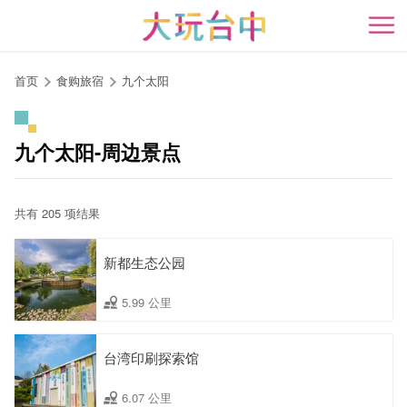
跳
到
开
主
要
首页
食购旅宿
九个太阳
内
容
区
九个太阳-周边景点
块
共有 205 项结果
新都生态公园
5.99 公里
台湾印刷探索馆
6.07 公里