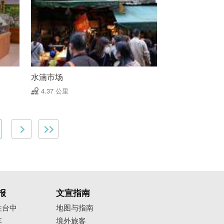
水湳市场
4.37 公里
报
文宣指南
往台中
地图与指南
车
境外旅客