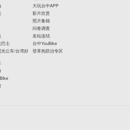
场
大玩台中APP
运
影片欣赏
照片集锦
问卷调查
运
友站连结
光巴士
台中YouBike
光公车/台湾好
登革热防治专区
车
游
ike
搜