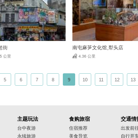
老街
南屯麻芛文化馆ˍ犁头店
35 公里
4.36 公里
5
6
7
8
9
10
11
12
13
主题玩法
食购旅宿
交通情
台中夜游
住宿推荐
出发前
永续旅游
美食导览
自行开