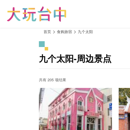
跳
到
主
要
内
:::
首页
食购旅宿
九个太阳
容
区
块
九个太阳-周边景点
共有 205 项结果