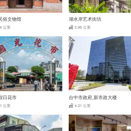
民俗文物馆
湖水岸艺术街坊
94 公里
3.95 公里
假日花市
台中市政府ˍ新市政大楼
11 公里
4.31 公里