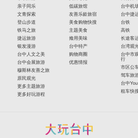
亲子同乐
低碳旅馆
台中机
文青探索
友善乐龄旅宿
台中捷
登山步道
美食购物快搜
台铁
铁马之旅
主题美食
高铁
捷运旅游
飨用美味
长途客
银发漫游
台中特产
台湾观
台中人文之美
购物商圈
台中市观
行
台中会展旅游
优惠情报
市区公
穆斯林友善之旅
驾车旅
原民观光
台中YouB
更多主题旅游
租车快
更多好玩游程