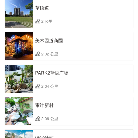
草悟道
2 公里
美术园道商圈
2.02 公里
PARK2草悟广场
2.04 公里
审计新村
2.06 公里
绿光计画