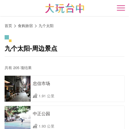
跳
到
开
主
要
首页
食购旅宿
九个太阳
内
容
区
九个太阳-周边景点
块
共有 205 项结果
忠信市场
1.91 公里
中正公园
1.93 公里