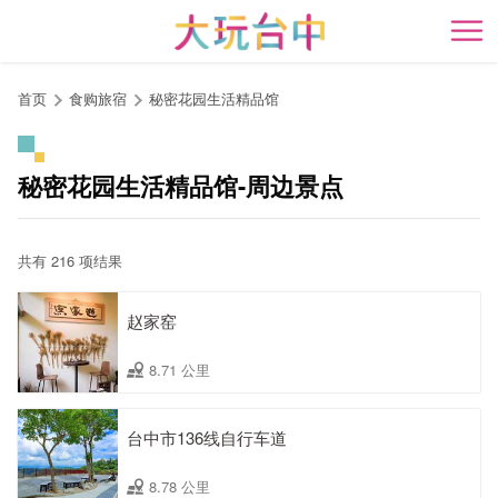
跳
到
开
主
要
首页
食购旅宿
秘密花园生活精品馆
内
容
区
秘密花园生活精品馆-周边景点
块
共有 216 项结果
赵家窑
8.71 公里
台中市136线自行车道
8.78 公里