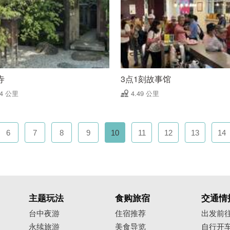
寺
3点1刻故事馆
44 公里
4.49 公里
6
7
8
9
10
11
12
13
14
主题玩法
食购旅宿
交通情
台中夜游
住宿推荐
出发前
永续旅游
美食导览
自行开