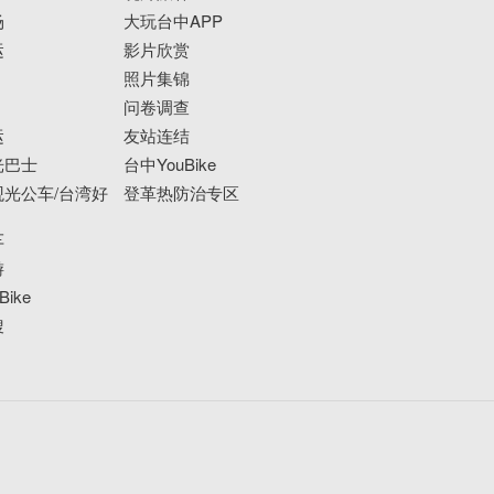
场
大玩台中APP
运
影片欣赏
照片集锦
问卷调查
运
友站连结
光巴士
台中YouBike
光公车/台湾好
登革热防治专区
车
游
ike
搜