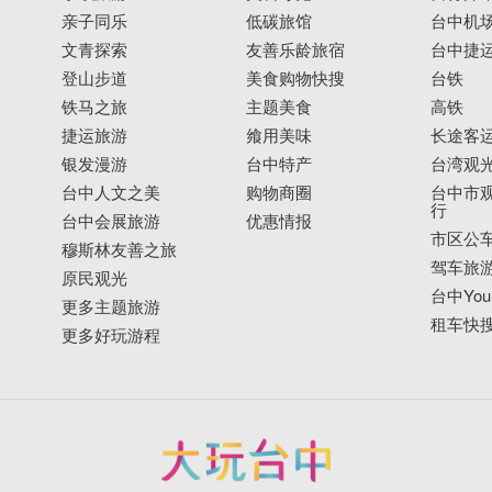
亲子同乐
低碳旅馆
台中机
文青探索
友善乐龄旅宿
台中捷
登山步道
美食购物快搜
台铁
铁马之旅
主题美食
高铁
捷运旅游
飨用美味
长途客
银发漫游
台中特产
台湾观
台中人文之美
购物商圈
台中市观
行
台中会展旅游
优惠情报
市区公
穆斯林友善之旅
驾车旅
原民观光
台中YouB
更多主题旅游
租车快
更多好玩游程