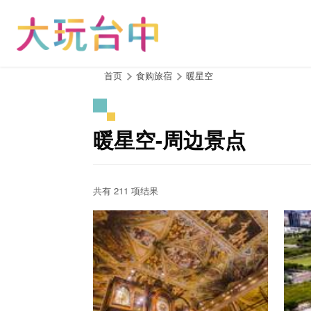
跳
到
主
要
内
:::
首页
食购旅宿
暖星空
容
区
块
暖星空-周边景点
共有 211 项结果