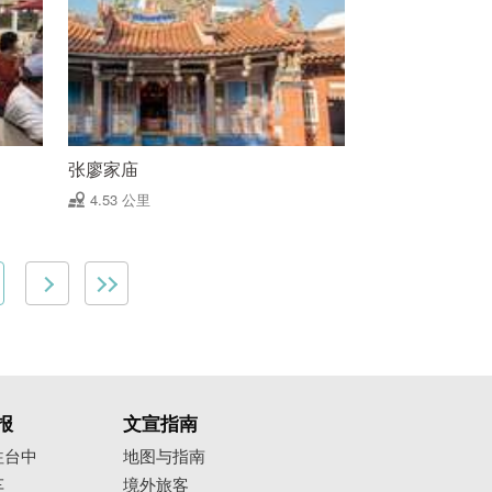
张廖家庙
4.53 公里
报
文宣指南
往台中
地图与指南
车
境外旅客