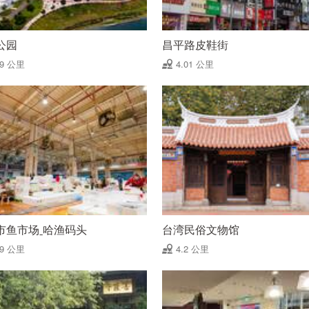
公园
昌平路皮鞋街
99 公里
4.01 公里
市鱼市场ˍ哈渔码头
台湾民俗文物馆
19 公里
4.2 公里