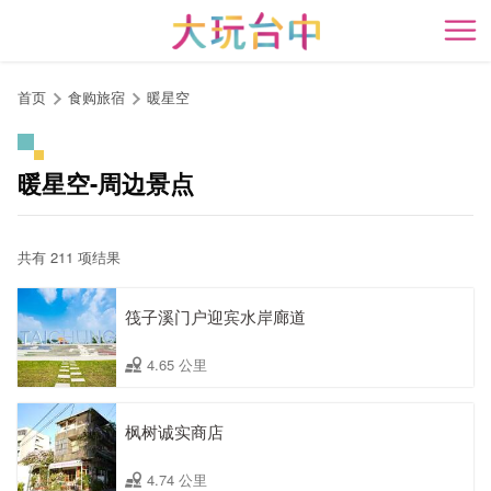
跳
到
开
主
要
首页
食购旅宿
暖星空
内
容
区
暖星空-周边景点
块
共有 211 项结果
筏子溪门户迎宾水岸廊道
4.65 公里
枫树诚实商店
4.74 公里