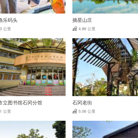
渔乐码头
摘星山庄
53 公里
4.86 公里
市立图书馆石冈分馆
石冈老街
91 公里
5.06 公里