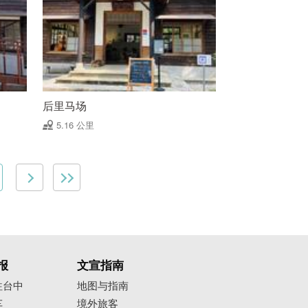
后里马场
5.16 公里
报
文宣指南
往台中
地图与指南
车
境外旅客