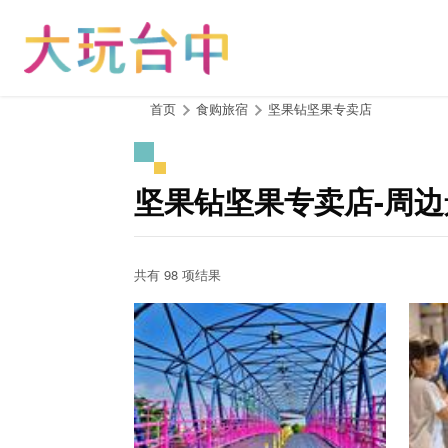
跳
到
主
要
内
:::
首页
食购旅宿
坚果钻坚果专卖店
容
区
块
坚果钻坚果专卖店-周边
共有 98 项结果