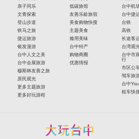
亲子同乐
低碳旅馆
台中机
文青探索
友善乐龄旅宿
台中捷
登山步道
美食购物快搜
台铁
铁马之旅
主题美食
高铁
捷运旅游
飨用美味
长途客
银发漫游
台中特产
台湾观
台中人文之美
购物商圈
台中市观
行
台中会展旅游
优惠情报
市区公
穆斯林友善之旅
驾车旅
原民观光
台中YouB
更多主题旅游
租车快
更多好玩游程