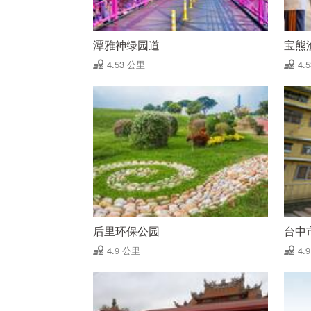
潭雅神绿园道
宝熊
4.53 公里
4.
后里环保公园
台中
4.9 公里
4.