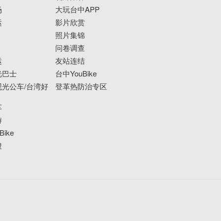
场
大玩台中APP
运
影片欣赏
照片集锦
问卷调查
运
友站连结
光巴士
台中YouBike
光公车/台湾好
登革热防治专区
车
游
ike
搜