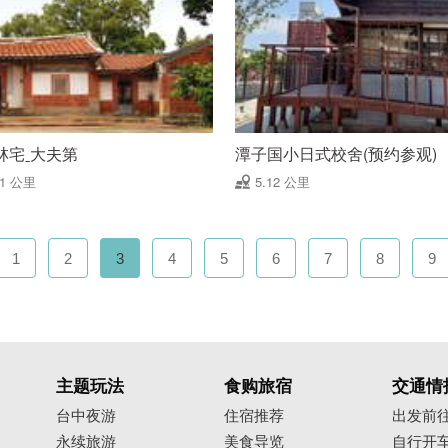
林宅ˍ大夫第
潭子国小日式校舍(预约参观)
11 公里
5.12 公里
1
2
3
4
5
6
7
8
9
主题玩法
食购旅宿
交通情
台中夜游
住宿推荐
出发前
永续旅游
美食导览
自行开