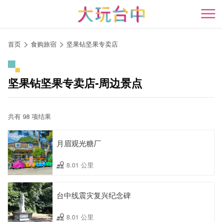
跳
到
开
主
要
首页
食购旅宿
坚果钻坚果专卖店
内
容
区
坚果钻坚果专卖店-周边景点
块
共有 98 项结果
月眉观光糖厂
8.01 公里
台中线震灾复兴纪念碑
8.01 公里