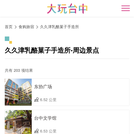
跳
到
开
主
要
首页
食购旅宿
久久津乳酪菓子手造所
内
容
区
久久津乳酪菓子手造所-周边景点
块
共有 203 项结果
东协广场
6.52 公里
台中文学馆
6.53 公里