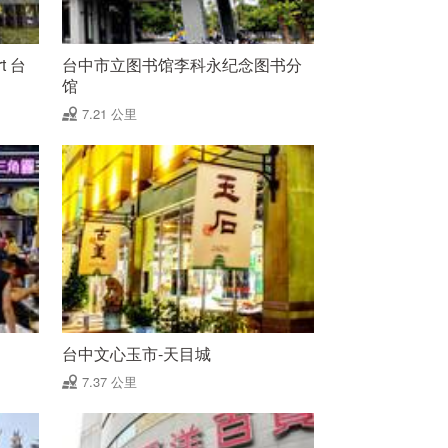
rt 台
台中市立图书馆李科永纪念图书分
馆
7.21 公里
台中文心玉市-天目城
7.37 公里