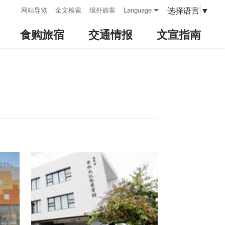
:::
选择语言
▼
网站导览
全文检索
境外旅客
Language
食购旅宿
交通情报
文宣指南