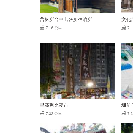
营林所台中出张所宿泊所
文化
7.16 公里
7.
旱溪观光夜市
圳前
7.32 公里
7.