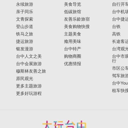
永续旅游
美食导览
自行开
亲子同乐
低碳旅馆
台中机
文青探索
友善乐龄旅宿
台中捷
登山步道
美食购物快搜
台铁
铁马之旅
主题美食
高铁
捷运旅游
飨用美味
长途客
银发漫游
台中特产
台湾观
台中人文之美
购物商圈
台中市观
行
台中会展旅游
优惠情报
市区公
穆斯林友善之旅
驾车旅
原民观光
台中YouB
更多主题旅游
租车快
更多好玩游程