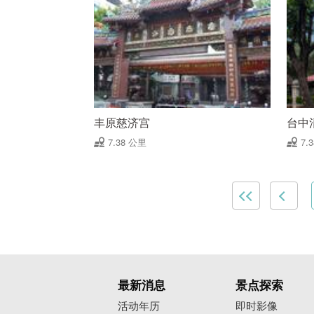
丰原慈济宫
台中
7.38 公里
7.
最新消息
景点探索
活动年历
即时影像