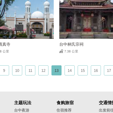
清真寺
台中林氏宗祠
38 公里
7.38 公里
9
10
11
12
13
14
15
16
17
主题玩法
食购旅宿
交通情
台中夜游
住宿推荐
出发前