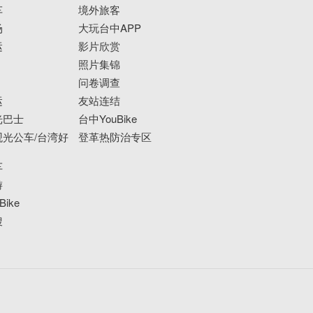
车
境外旅客
场
大玩台中APP
运
影片欣赏
照片集锦
问卷调查
运
友站连结
光巴士
台中YouBike
光公车/台湾好
登革热防治专区
车
游
ike
搜