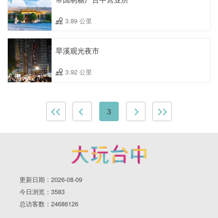
3.89 公里
旱溪观光夜市
3.92 公里
3
更新日期：2026-08-09
今日浏览：3583
总访客数：24686126