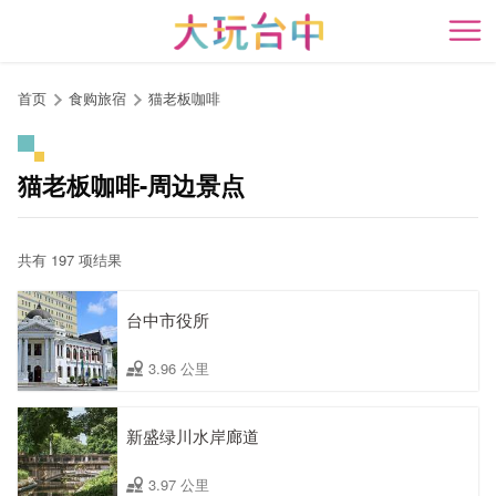
跳
到
开
主
要
首页
食购旅宿
猫老板咖啡
内
容
区
猫老板咖啡-周边景点
块
共有 197 项结果
台中市役所
3.96 公里
新盛绿川水岸廊道
3.97 公里