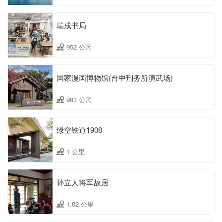
瑞成书局
952 公尺
国家漫画博物馆(台中刑务所演武场)
983 公尺
绿空铁道1908
1 公里
孙立人将军故居
1.02 公里