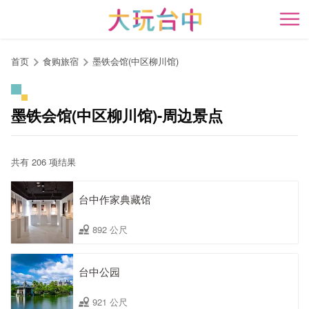
跳
到
开
主
要
首页
食购旅宿
墨铁会馆(中区柳川馆)
内
容
区
墨铁会馆(中区柳川馆)-周边景点
块
共有 206 项结果
台中作家典藏馆
892 公尺
台中公园
921 公尺