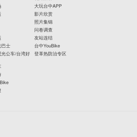
场
大玩台中APP
运
影片欣赏
照片集锦
问卷调查
运
友站连结
光巴士
台中YouBike
光公车/台湾好
登革热防治专区
车
游
ike
搜