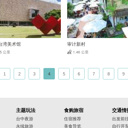
台湾美术馆
审计新村
45 公里
1.46 公里
1
2
3
4
5
6
7
8
9
主题玩法
食购旅宿
交通情
台中夜游
住宿推荐
出发前
永续旅游
美食导览
自行开