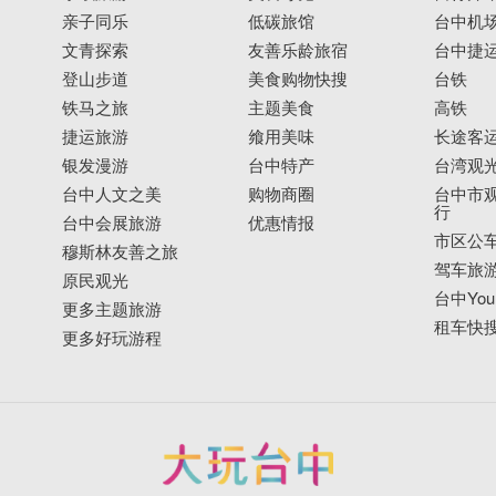
亲子同乐
低碳旅馆
台中机
文青探索
友善乐龄旅宿
台中捷
登山步道
美食购物快搜
台铁
铁马之旅
主题美食
高铁
捷运旅游
飨用美味
长途客
银发漫游
台中特产
台湾观
台中人文之美
购物商圈
台中市观
行
台中会展旅游
优惠情报
市区公
穆斯林友善之旅
驾车旅
原民观光
台中YouB
更多主题旅游
租车快
更多好玩游程