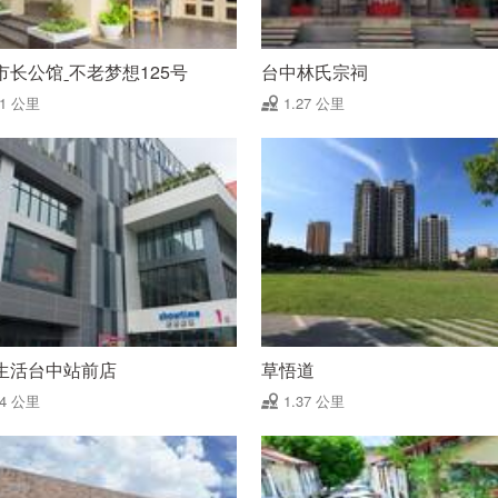
市长公馆ˍ不老梦想125号
台中林氏宗祠
21 公里
1.27 公里
生活台中站前店
草悟道
34 公里
1.37 公里