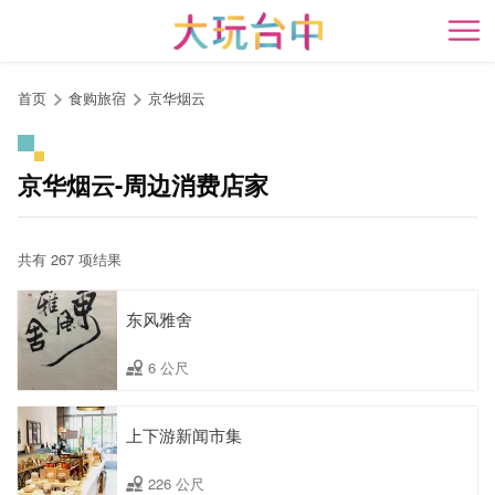
跳
到
开
主
要
首页
食购旅宿
京华烟云
内
容
区
京华烟云-周边消费店家
块
共有 267 项结果
东风雅舍
6 公尺
上下游新闻市集
226 公尺