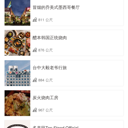
冒烟的乔美式墨西哥餐厅
811 公尺
醴本韩国正统烧肉
876 公尺
台中大毅老爷行旅
884 公尺
炭火烧肉工房
967 公尺
多喜田Top Stand Official