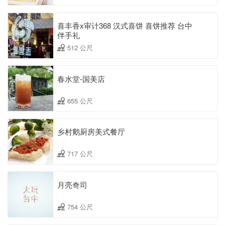
喜丰香x审计368 汉式喜饼 喜饼推荐 台中
伴手礼
512 公尺
春水堂-国美店
655 公尺
乡村鹅厨房美式餐厅
717 公尺
月亮奇司
754 公尺