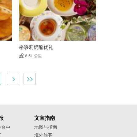
格哆莉奶酪优礼
6.51 公里
报
文宣指南
往台中
地图与指南
车
境外旅客