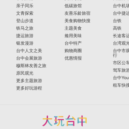
亲子同乐
低碳旅馆
台中机
文青探索
友善乐龄旅宿
台中捷
登山步道
美食购物快搜
台铁
铁马之旅
主题美食
高铁
捷运旅游
飨用美味
长途客
银发漫游
台中特产
台湾观
台中人文之美
购物商圈
台中市观
行
台中会展旅游
优惠情报
市区公
穆斯林友善之旅
驾车旅
原民观光
台中YouB
更多主题旅游
租车快
更多好玩游程