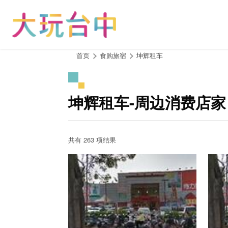
跳
到
主
要
内
:::
首页
食购旅宿
坤辉租车
容
区
块
坤辉租车-周边消费店家
共有 263 项结果