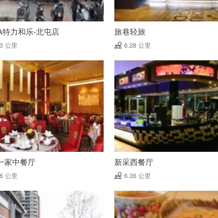
LA特力和乐-北屯店
旅巷轻旅
13 公里
6.28 公里
一家中餐厅
新采西餐厅
36 公里
6.36 公里