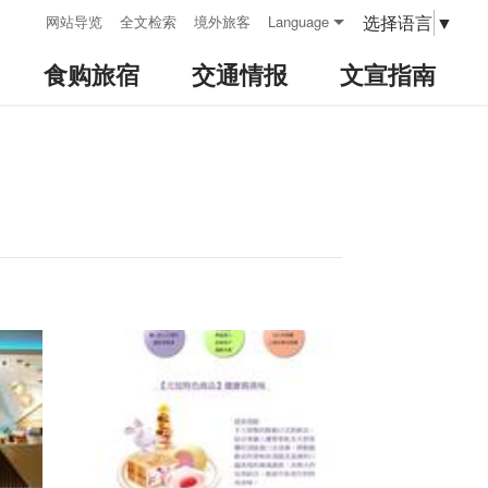
:::
选择语言
▼
网站导览
全文检索
境外旅客
Language
食购旅宿
交通情报
文宣指南