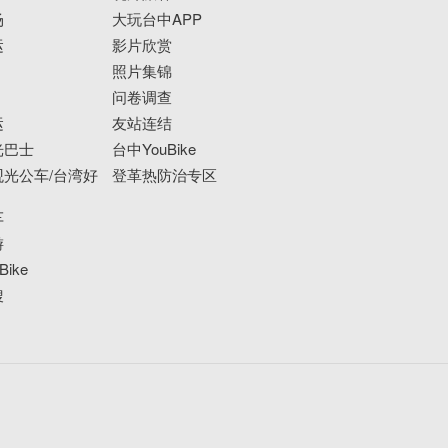
场
大玩台中APP
运
影片欣赏
照片集锦
问卷调查
运
友站连结
光巴士
台中YouBike
光公车/台湾好
登革热防治专区
车
游
ike
搜