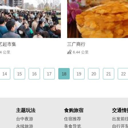
艺起市集
三广商行
44 公里
6.44 公里
14
15
16
17
18
19
20
21
22
主题玩法
食购旅宿
交通情
台中夜游
住宿推荐
出发前
永续旅游
美食导览
自行开