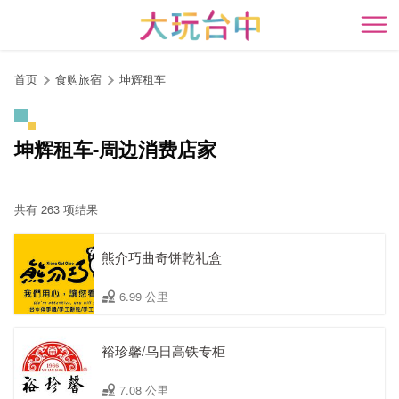
跳
到
开
主
要
首页
食购旅宿
坤辉租车
内
容
区
坤辉租车-周边消费店家
块
共有 263 项结果
熊介巧曲奇饼乾礼盒
6.99 公里
裕珍馨/乌日高铁专柜
7.08 公里