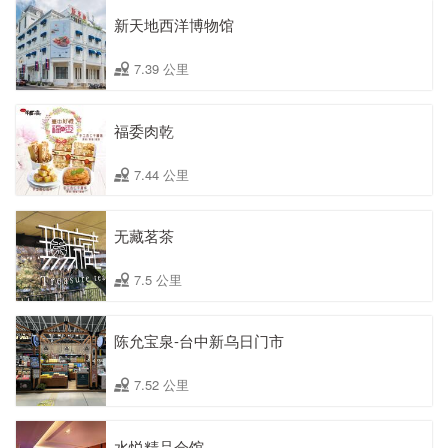
新天地西洋博物馆
7.39 公里
福委肉乾
7.44 公里
无藏茗茶
7.5 公里
陈允宝泉-台中新乌日门市
7.52 公里
水悦精品会馆