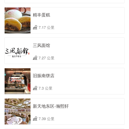
精丰蛋糕
7.17 公里
三风面馆
7.27 公里
旧振南饼店
7.3 公里
新天地东区-瀚熙轩
7.39 公里