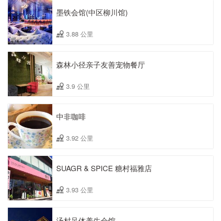
墨铁会馆(中区柳川馆)
3.88 公里
森林小径亲子友善宠物餐厅
3.9 公里
中非咖啡
3.92 公里
SUAGR & SPICE 糖村福雅店
3.93 公里
汤村足体养生会馆