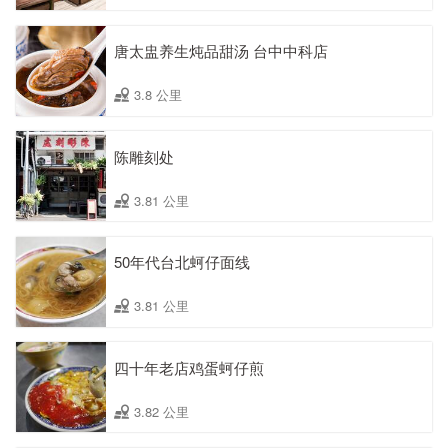
唐太盅养生炖品甜汤 台中中科店
3.8 公里
陈雕刻处
3.81 公里
50年代台北蚵仔面线
3.81 公里
四十年老店鸡蛋蚵仔煎
3.82 公里