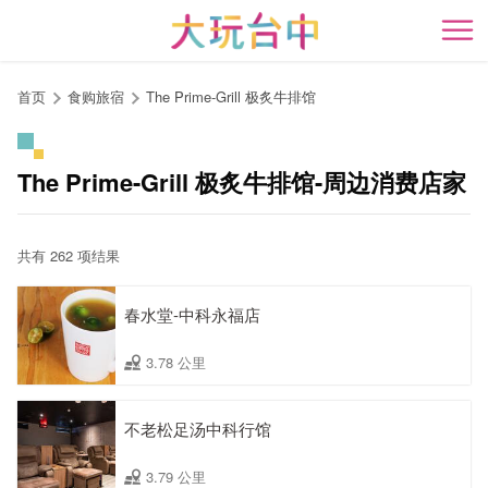
跳
到
开
主
要
首页
食购旅宿
The Prime-Grill 极炙牛排馆
内
容
区
The Prime-Grill 极炙牛排馆-周边消费店家
块
共有 262 项结果
春水堂-中科永福店
3.78 公里
不老松足汤中科行馆
3.79 公里