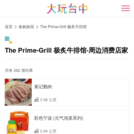
跳
到
开
主
要
首页
食购旅宿
The Prime-Grill 极炙牛排馆
内
容
区
The Prime-Grill 极炙牛排馆-周边消费店家
块
共有 262 项结果
黄记鹅肉
3.98 公里
彩色宁波 (元气泡菜系列)
3.99 公里