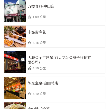
万益食品-中山店
4.09 公里
丰鑫蜜麻花
4.16 公里
大花朵朵主题餐厅(大花朵朵整合行销有
限公司)
4.16 公里
陈允宝泉-自由总店
4.19 公里
京悦港式饮茶