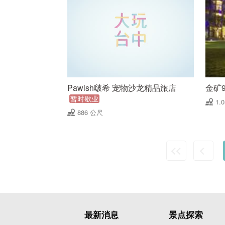
Pawish啵希 宠物沙龙精品旅店
金矿
暂时歇业
1.
886 公尺
最新消息
景点探索