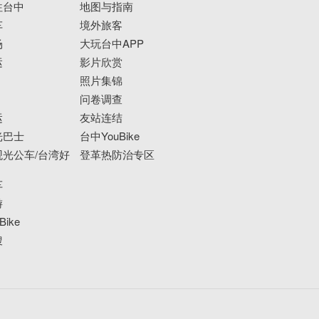
往台中
地图与指南
车
境外旅客
场
大玩台中APP
运
影片欣赏
照片集锦
问卷调查
运
友站连结
光巴士
台中YouBike
光公车/台湾好
登革热防治专区
车
游
ike
搜