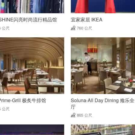
 SHINE闪亮时尚流行精品馆
宜家家居 IKEA
6 公尺
760 公尺
Prime-Grill 极炙牛排馆
Soluna-All Day Dining 飨
厅
5 公尺
865 公尺