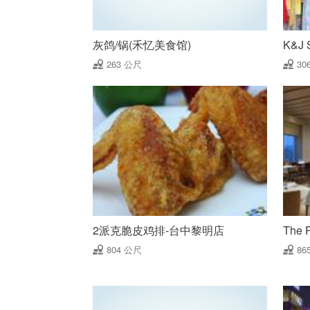
灰鸽/锅(禾忆美食馆)
K&J
263 公尺
30
2派克脆皮鸡排-台中黎明店
The 
804 公尺
86