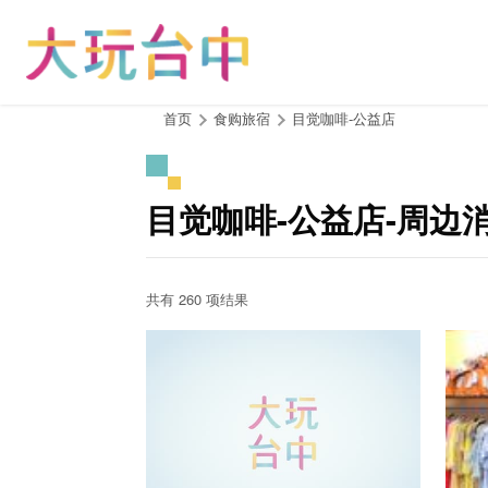
跳
到
主
要
内
:::
首页
食购旅宿
目觉咖啡-公益店
容
区
块
目觉咖啡-公益店-周边
共有 260 项结果