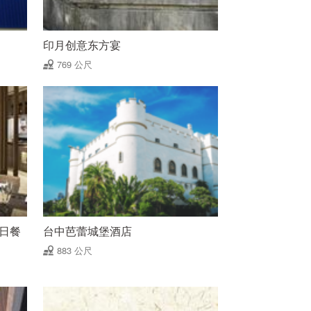
印月创意东方宴
769 公尺
乐全日餐
台中芭蕾城堡酒店
883 公尺