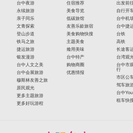
台中夜游
住宿推荐
出发前
永续旅游
美食导览
自行开
亲子同乐
低碳旅馆
台中机
文青探索
友善乐龄旅宿
台中捷
登山步道
美食购物快搜
台铁
铁马之旅
主题美食
高铁
捷运旅游
飨用美味
长途客
银发漫游
台中特产
台湾观
台中人文之美
购物商圈
台中市观
行
台中会展旅游
优惠情报
市区公
穆斯林友善之旅
驾车旅
原民观光
台中YouB
更多主题旅游
租车快
更多好玩游程