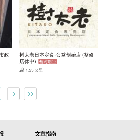
中市政
树太老日本定食-公益创始店 (整修
店休中)
暂时歇业
1.25 公里
报
文宣指南