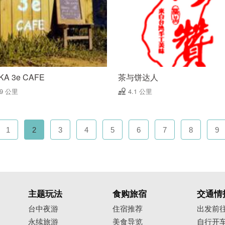
KA 3e CAFE
茶与饼达人
79 公里
4.1 公里
1
2
3
4
5
6
7
8
9
主题玩法
食购旅宿
交通情
台中夜游
住宿推荐
出发前
永续旅游
美食导览
自行开