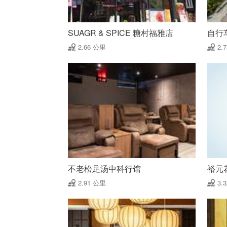
SUAGR & SPICE 糖村福雅店
自行
2.66 公里
2.
不老松足汤中科行馆
裕元花
2.91 公里
3.