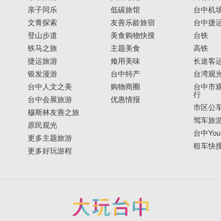
亲子同乐
低碳旅馆
台中机
文青探索
友善乐龄旅宿
台中捷
登山步道
美食购物快搜
台铁
铁马之旅
主题美食
高铁
捷运旅游
飨用美味
长途客
银发漫游
台中特产
台湾观
台中人文之美
购物商圈
台中市观
行
台中会展旅游
优惠情报
市区公
穆斯林友善之旅
驾车旅
原民观光
台中YouB
更多主题旅游
租车快
更多好玩游程