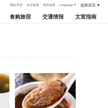
:::
选择语言
▼
网站导览
全文检索
境外旅客
Language
食购旅宿
交通情报
文宣指南