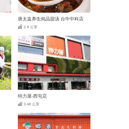
唐太盅养生炖品甜汤 台中中科店
2.9 公里
特力屋-西屯店
3.48 公里