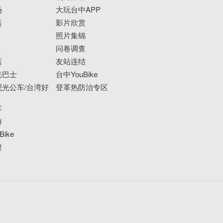
场
大玩台中APP
运
影片欣赏
照片集锦
问卷调查
运
友站连结
光巴士
台中YouBike
光公车/台湾好
登革热防治专区
车
游
ike
搜