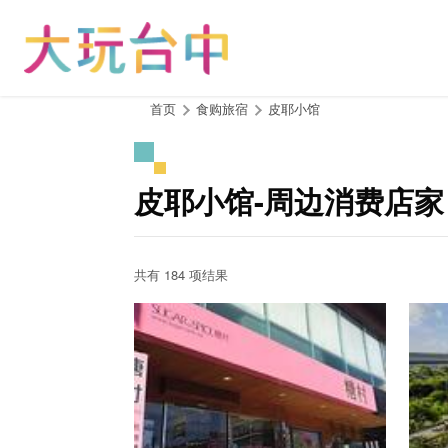
跳
到
主
要
内
:::
首页
食购旅宿
皮耶小馆
容
区
块
皮耶小馆-周边消费店家
共有 184 项结果