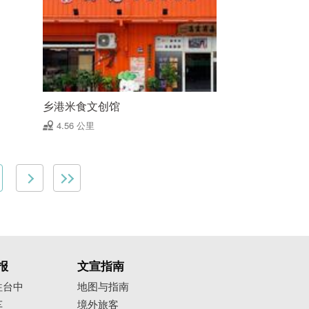
乡港米食文创馆
4.56 公里
报
文宣指南
往台中
地图与指南
车
境外旅客