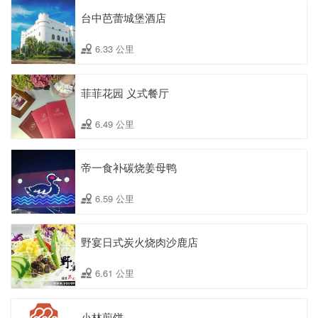
台中芭蕾城堡酒店
6.33 公里
菲菲花园 义式餐厅
6.49 公里
帝一食补碳烧姜母鸭
6.59 公里
野宴日式炭火烧肉沙鹿店
6.61 公里
小林煎饼