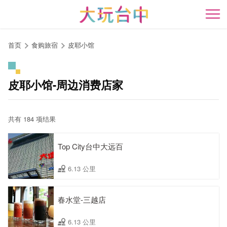
跳
到
开
主
要
首页
食购旅宿
皮耶小馆
内
容
区
皮耶小馆-周边消费店家
块
共有 184 项结果
Top City台中大远百
6.13 公里
春水堂-三越店
6.13 公里