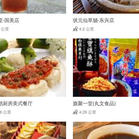
堂-国美店
状元仙草舖-东兴店
2 公里
4.2 公里
鹅厨房美式餐厅
旗聚一堂(丸文食品)
26 公里
4.29 公里