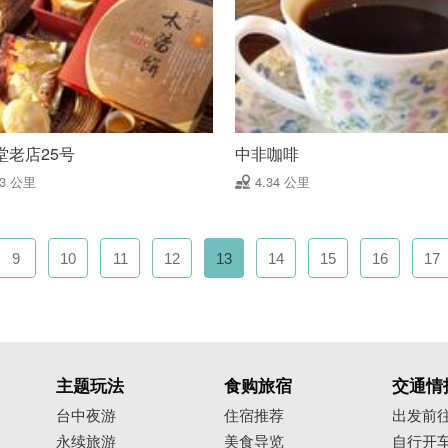
堂老店25号
中非咖啡
33 公里
4.34 公里
9
10
11
12
13
14
15
16
17
主题玩法
食购旅宿
交通情
台中夜游
住宿推荐
出发前
永续旅游
美食导览
自行开