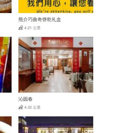
熊介巧曲奇饼乾礼盒
4.21 公里
沁园春
4.32 公里