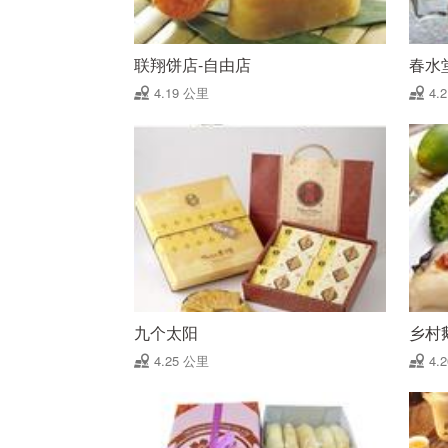
联翔饼店-自由店
春水
4.19 公里
4.
九个太阳
乡村
4.25 公里
4.