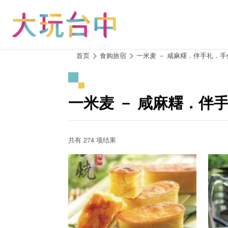
跳
到
主
要
内
:::
首页
食购旅宿
一米麦 － 咸麻糬．伴手礼．
容
区
块
一米麦 － 咸麻糬．伴
共有 274 项结果