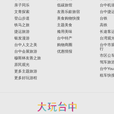
亲子同乐
低碳旅馆
台中机
文青探索
友善乐龄旅宿
台中捷
登山步道
美食购物快搜
台铁
铁马之旅
主题美食
高铁
捷运旅游
飨用美味
长途客
银发漫游
台中特产
台湾观
台中人文之美
购物商圈
台中市观
行
台中会展旅游
优惠情报
市区公
穆斯林友善之旅
驾车旅
原民观光
台中YouB
更多主题旅游
租车快
更多好玩游程