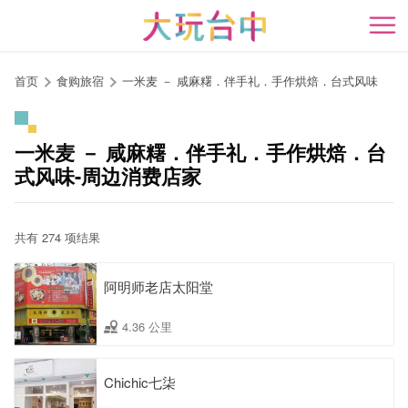
跳
到
开
主
要
首页
食购旅宿
一米麦 － 咸麻糬．伴手礼．手作烘焙．台式风味
内
容
区
一米麦 － 咸麻糬．伴手礼．手作烘焙．台
块
式风味-周边消费店家
共有 274 项结果
阿明师老店太阳堂
4.36 公里
Chichic七柒