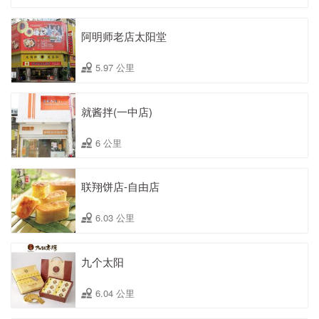
阿明师老店太阳堂
5.97 公里
就酱拌(一中店)
6 公里
联翔饼店-自由店
6.03 公里
九个太阳
6.04 公里