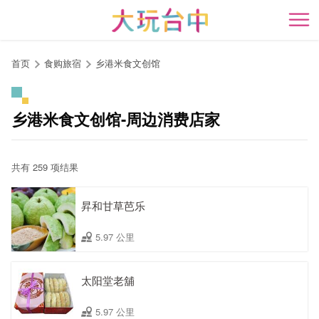
跳
到
开
主
要
首页
食购旅宿
乡港米食文创馆
内
容
区
乡港米食文创馆-周边消费店家
块
共有 259 项结果
昇和甘草芭乐
5.97 公里
太阳堂老舖
5.97 公里