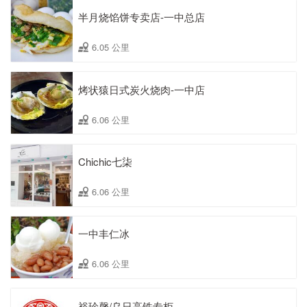
半月烧馅饼专卖店-一中总店
6.05 公里
烤状猿日式炭火烧肉-一中店
6.06 公里
Chichic七柒
6.06 公里
一中丰仁冰
6.06 公里
裕珍馨/乌日高铁专柜