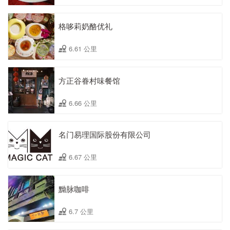
格哆莉奶酪优礼
6.61 公里
方正谷眷村味餐馆
6.66 公里
名门易理国际股份有限公司
6.67 公里
黝脉咖啡
6.7 公里