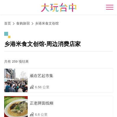
跳
到
开
主
要
首页
食购旅宿
乡港米食文创馆
内
容
区
乡港米食文创馆-周边消费店家
块
共有 259 项结果
顽在艺起市集
6.56 公里
正老牌面线糊
6.6 公里