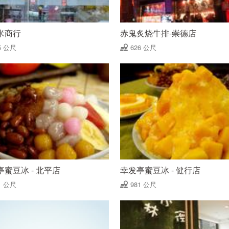
米商行
赤鬼炙烧牛排-崇德店
5 公尺
626 公尺
亭蜜豆冰 - 北平店
幸发亭蜜豆冰 - 健行店
1 公尺
981 公尺