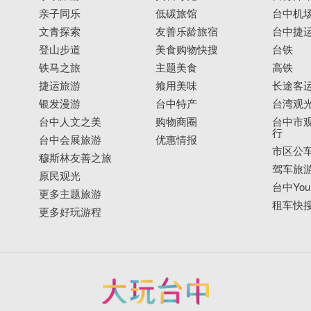
亲子同乐
低碳旅馆
台中机
文青探索
友善乐龄旅宿
台中捷
登山步道
美食购物快搜
台铁
铁马之旅
主题美食
高铁
捷运旅游
飨用美味
长途客
银发漫游
台中特产
台湾观
台中人文之美
购物商圈
台中市观
行
台中会展旅游
优惠情报
市区公
穆斯林友善之旅
驾车旅
原民观光
台中YouB
更多主题旅游
租车快
更多好玩游程