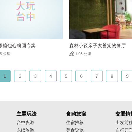
添糖包心粉圆专卖
森林小径亲子友善宠物餐厅
05 公里
1.05 公里
1
2
3
4
5
6
7
8
9
主题玩法
食购旅宿
交通情
台中夜游
住宿推荐
出发前
永续旅游
美食导览
自行开