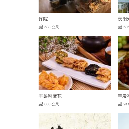
许院
夜阳
588 公尺
60
丰鑫蜜麻花
幸发
860 公尺
91