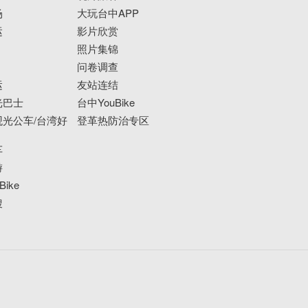
场
大玩台中APP
运
影片欣赏
照片集锦
问卷调查
运
友站连结
光巴士
台中YouBike
光公车/台湾好
登革热防治专区
车
游
ike
搜