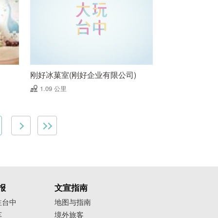
刚好冰菓室(刚好企业有限公司)
1.09 公里
报
文宣指南
往台中
地图与指南
车
境外旅客