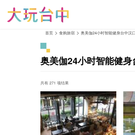
跳
到
主
要
内
:::
首页
食购旅宿
奥美伽24小时智能健身台中汉
容
区
块
奥美伽24小时智能健身
共有 271 项结果