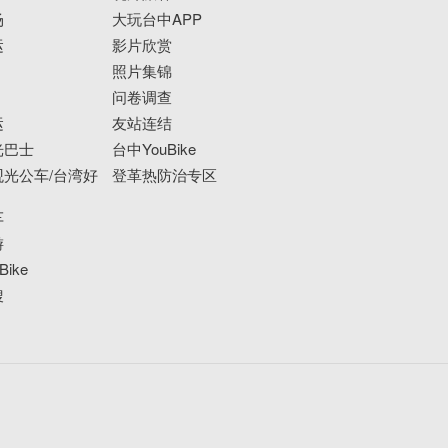
场
大玩台中APP
运
影片欣赏
照片集锦
问卷调查
运
友站连结
光巴士
台中YouBike
光公车/台湾好
登革热防治专区
车
游
ike
搜