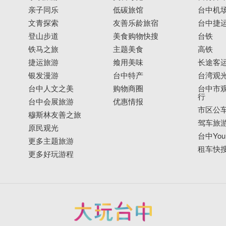
亲子同乐
低碳旅馆
台中机
文青探索
友善乐龄旅宿
台中捷
登山步道
美食购物快搜
台铁
铁马之旅
主题美食
高铁
捷运旅游
飨用美味
长途客
银发漫游
台中特产
台湾观
台中人文之美
购物商圈
台中市观
行
台中会展旅游
优惠情报
市区公
穆斯林友善之旅
驾车旅
原民观光
台中YouB
更多主题旅游
租车快
更多好玩游程