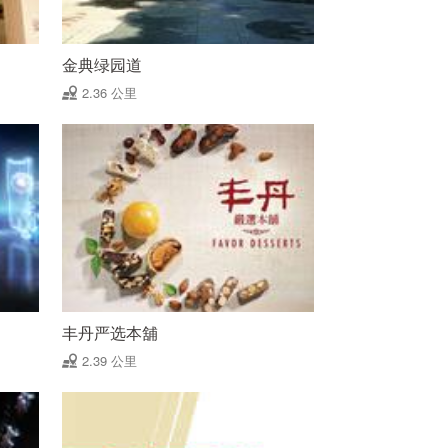
金典绿园道
2.36 公里
丰丹严选本舖
2.39 公里