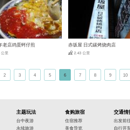
年老店鸡蛋蚵仔煎
赤坂屋 日式碳烤烧肉店
4 公里
2.43 公里
2
3
4
5
6
7
8
9
10
主题玩法
食购旅宿
交通情
台中夜游
住宿推荐
出发前
永续旅游
美食导览
自行开