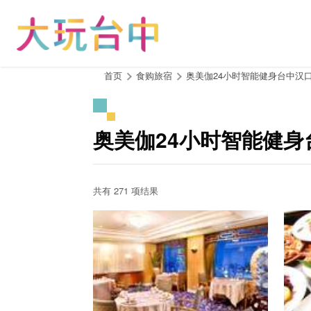
跳
到
主
要
内
:::
首页
食购旅宿
奥美伽24小时智能健身台中汉
容
区
块
奥美伽24小时智能健身
共有 271 项结果