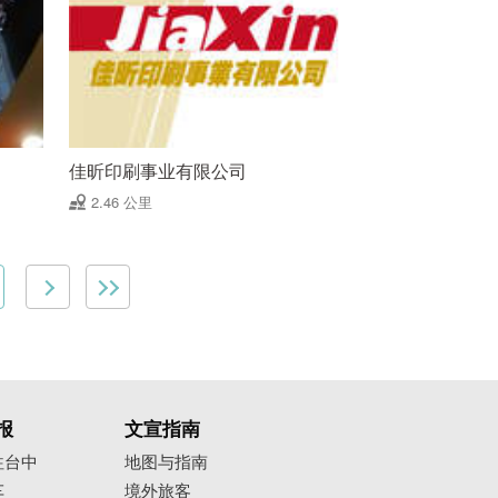
佳昕印刷事业有限公司
2.46 公里
报
文宣指南
往台中
地图与指南
车
境外旅客