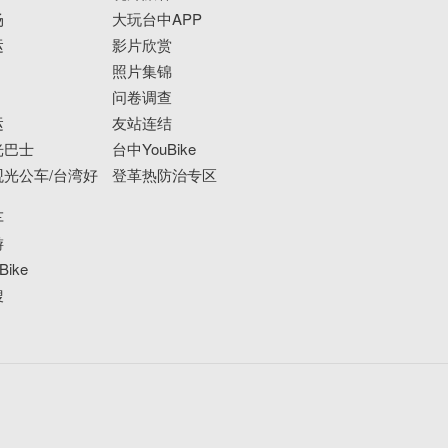
场
大玩台中APP
运
影片欣赏
照片集锦
问卷调查
运
友站连结
光巴士
台中YouBike
光公车/台湾好
登革热防治专区
车
游
ike
搜