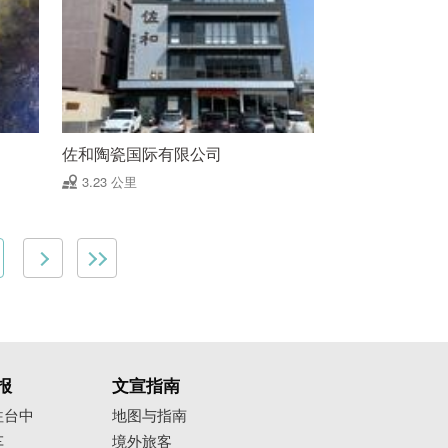
佐和陶瓷国际有限公司
3.23 公里
报
文宣指南
往台中
地图与指南
车
境外旅客