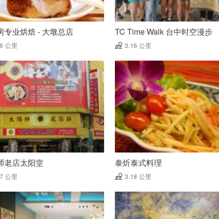
房专业烘焙 - 大墩总店
TC Time Walk 台中时空漫步
16 公里
3.16 公里
师老店太阳堂
泰炘泰式料理
17 公里
3.18 公里