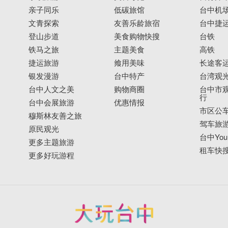
亲子同乐
低碳旅馆
台中机
文青探索
友善乐龄旅宿
台中捷
登山步道
美食购物快搜
台铁
铁马之旅
主题美食
高铁
捷运旅游
飨用美味
长途客
银发漫游
台中特产
台湾观
台中人文之美
购物商圈
台中市观
行
台中会展旅游
优惠情报
市区公
穆斯林友善之旅
驾车旅
原民观光
台中YouB
更多主题旅游
租车快
更多好玩游程