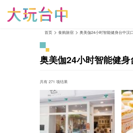
跳
到
主
要
内
:::
首页
食购旅宿
奥美伽24小时智能健身台中汉
容
区
块
奥美伽24小时智能健身
共有 271 项结果