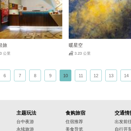
轻旅
暖星空
23 公里
3.23 公里
6
7
8
9
10
11
12
13
14
主题玩法
食购旅宿
交通情
台中夜游
住宿推荐
出发前
永续旅游
美食导览
自行开