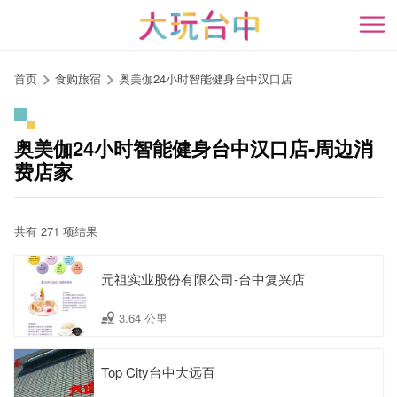
跳
到
开
主
要
首页
食购旅宿
奥美伽24小时智能健身台中汉口店
内
容
区
奥美伽24小时智能健身台中汉口店-周边消
块
费店家
共有 271 项结果
元祖实业股份有限公司-台中复兴店
3.64 公里
Top City台中大远百