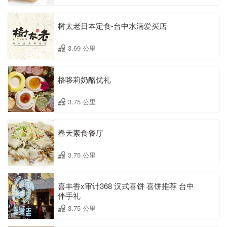
树太老日本定食-台中水湳爱买店
3.69 公里
格哆莉奶酪优礼
3.75 公里
春天素食餐厅
3.75 公里
喜丰香x审计368 汉式喜饼 喜饼推荐 台中
伴手礼
3.75 公里