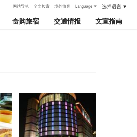
:::
选择语言
▼
网站导览
全文检索
境外旅客
Language
食购旅宿
交通情报
文宣指南