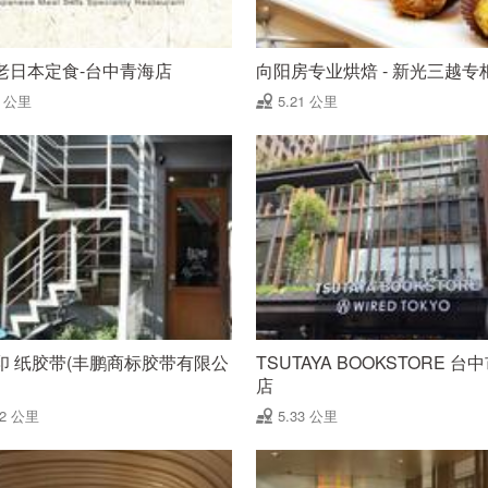
老日本定食-台中青海店
向阳房专业烘焙 - 新光三越专
2 公里
5.21 公里
印 纸胶带(丰鹏商标胶带有限公
TSUTAYA BOOKSTORE 台
店
32 公里
5.33 公里