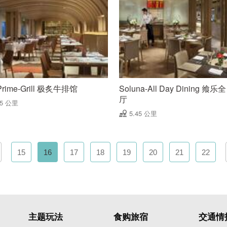
Prime-Grill 极炙牛排馆
Soluna-All Day Dining 飨
厅
45 公里
5.45 公里
15
16
17
18
19
20
21
22
主题玩法
食购旅宿
交通情