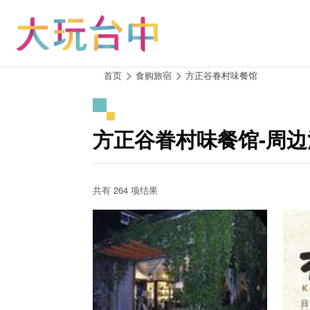
跳
到
主
要
内
:::
首页
食购旅宿
方正谷眷村味餐馆
容
区
块
方正谷眷村味餐馆-周
共有 264 项结果