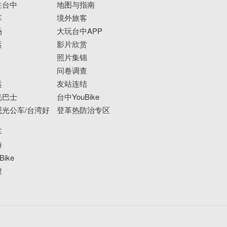
往台中
地图与指南
车
境外旅客
场
大玩台中APP
运
影片欣赏
照片集锦
问卷调查
运
友站连结
光巴士
台中YouBike
光公车/台湾好
登革热防治专区
车
游
ike
搜