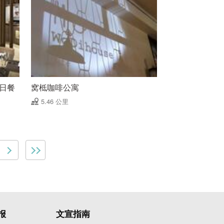
乐全日餐
窝柢咖啡公寓
5.46 公里
报
文宣指南