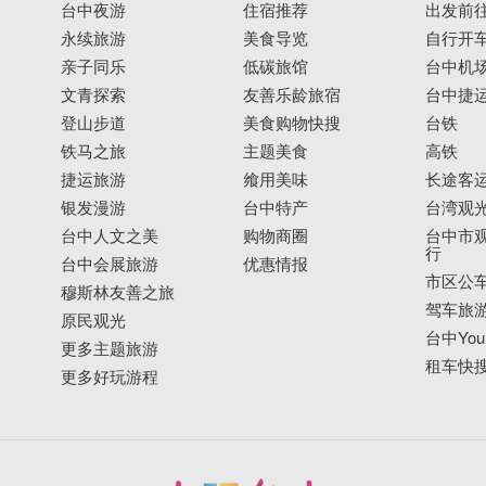
台中夜游
住宿推荐
出发前
永续旅游
美食导览
自行开
亲子同乐
低碳旅馆
台中机
文青探索
友善乐龄旅宿
台中捷
登山步道
美食购物快搜
台铁
铁马之旅
主题美食
高铁
捷运旅游
飨用美味
长途客
银发漫游
台中特产
台湾观
台中人文之美
购物商圈
台中市观
行
台中会展旅游
优惠情报
市区公
穆斯林友善之旅
驾车旅
原民观光
台中YouB
更多主题旅游
租车快
更多好玩游程