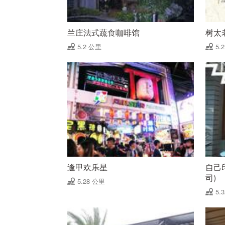
兰庄法式蔬食咖啡馆
树太
5.2 公里
5.
逢甲欢乐星
自己
司)
5.28 公里
5.