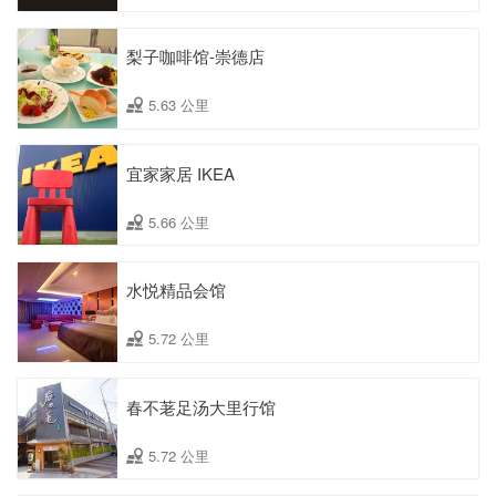
梨子咖啡馆-崇德店
5.63 公里
宜家家居 IKEA
5.66 公里
水悦精品会馆
5.72 公里
春不荖足汤大里行馆
5.72 公里