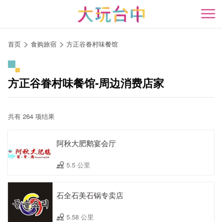
跳
到
开
主
要
首页
食购旅宿
方正谷眷村味餐馆
内
容
区
方正谷眷村味餐馆-周边消费店家
块
共有 264 项结果
阿秋大肥鹅宴会厅
5.5 公里
石全石美石锅专卖店
5.58 公里