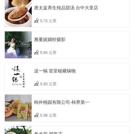
唐太盅养生炖品甜汤 台中大里店
5.72 公里
雅蔓妮婚纱摄影
5.84 公里
这一锅 皇室秘藏锅物
5.93 公里
柿外桃园有限公司-柿界第一
5.98 公里
春水堂-朝富店