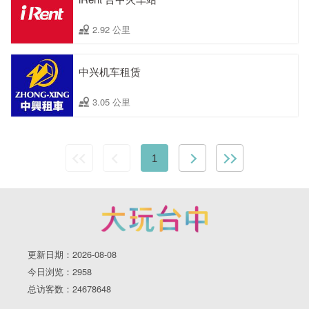
2.92 公里
中兴机车租赁
3.05 公里
1
更新日期：2026-08-08
今日浏览：2958
总访客数：24678648