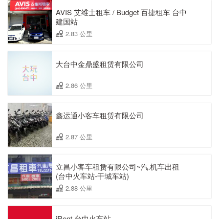
AVIS 艾维士租车 / Budget 百捷租车 台中
建国站
2.83 公里
大台中金鼎盛租赁有限公司
2.86 公里
鑫运通小客车租赁有限公司
2.87 公里
立昌小客车租赁有限公司~汽.机车出租
(台中火车站-干城车站)
2.88 公里
iRent 台中火车站