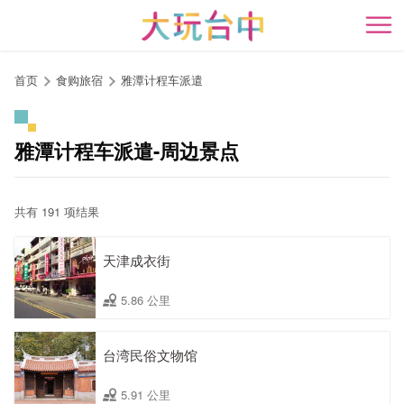
跳
到
开
主
要
首页
食购旅宿
雅潭计程车派遣
内
容
区
雅潭计程车派遣-周边景点
块
共有 191 项结果
天津成衣街
5.86 公里
台湾民俗文物馆
5.91 公里