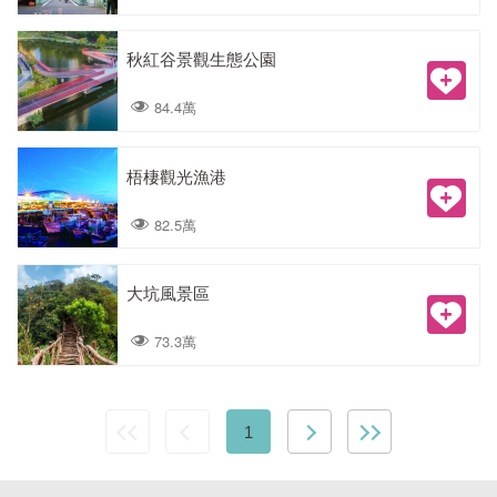
秋紅谷景觀生態公園
84.4萬
梧棲觀光漁港
82.5萬
大坑風景區
73.3萬
1