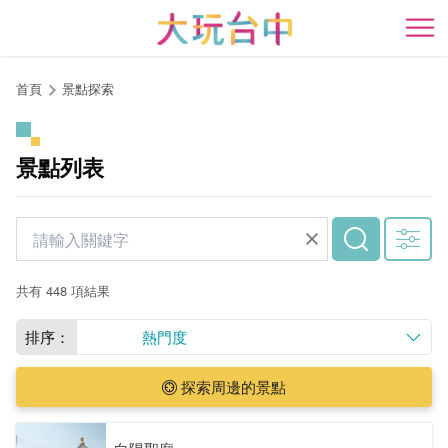
跳
到
開
主
要
首頁
景點探索
內
容
區
景點列表
塊
共有 448 項結果
排序：
熱門度
探索周邊的景點