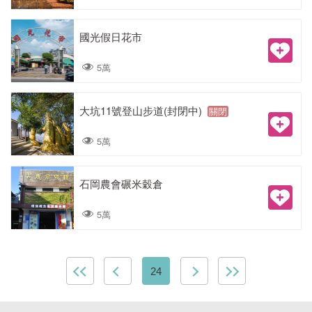
國光假日花市
5萬
大坑11號登山步道(封閉中)
關閉
5萬
石岡農會碾米穀倉
5萬
24