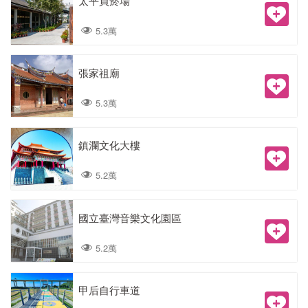
太平買菸場
5.3萬
張家祖廟
5.3萬
鎮瀾文化大樓
5.2萬
國立臺灣音樂文化園區
5.2萬
甲后自行車道