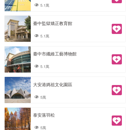
5.1萬
臺中監獄矯正教育館
5.1萬
臺中市纖維工藝博物館
5.1萬
大安港媽祖文化園區
5萬
泰安落羽松
5萬