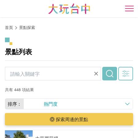
跳
到
開
主
要
首頁
景點探索
內
容
區
景點列表
塊
共有 448 項結果
排序：
熱門度
探索周邊的景點