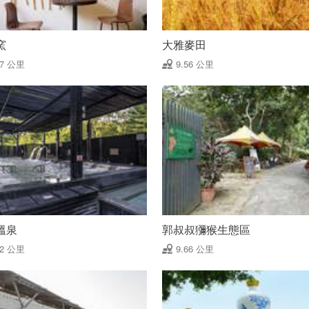
窯
大雅麥田
47 公里
9.56 公里
溫泉
郭叔叔獼猴生態區
62 公里
9.66 公里