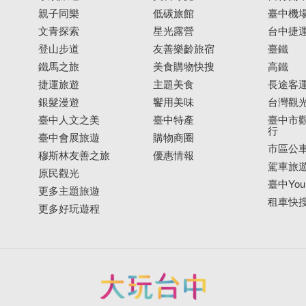
親子同樂
低碳旅館
臺中機
文青探索
星光露營
台中捷
登山步道
友善樂齡旅宿
臺鐵
鐵馬之旅
美食購物快搜
高鐵
捷運旅遊
主題美食
長途客
銀髮漫遊
饗用美味
台灣觀
臺中人文之美
臺中特產
臺中市觀
行
臺中會展旅遊
購物商圈
市區公
穆斯林友善之旅
優惠情報
駕車旅
原民觀光
臺中YouB
更多主題旅遊
租車快
更多好玩遊程