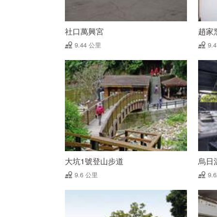
社口萬興宮
趙家
9.44 公里
9.
大坑1號登山步道
烏日
9.6 公里
9.