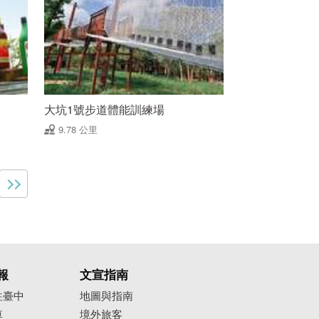
大坑1號步道體能訓練場
9.78 公里
報
文宣指南
往臺中
地圖與指南
車
境外旅客