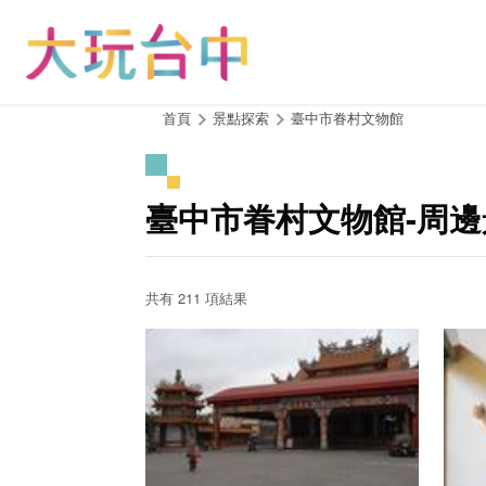
跳
到
主
要
內
:::
首頁
景點探索
臺中市眷村文物館
容
區
塊
臺中市眷村文物館-周邊
共有 211 項結果