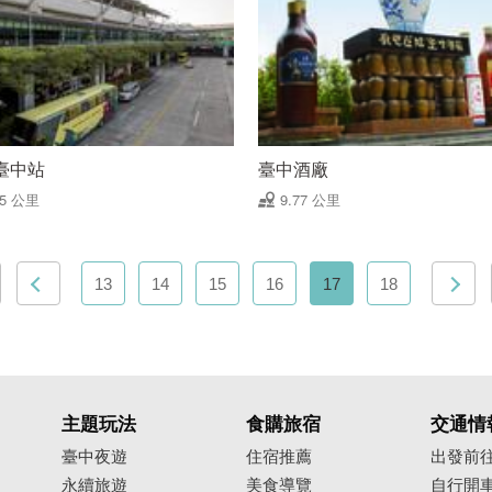
臺中站
臺中酒廠
75 公里
9.77 公里
13
14
15
16
17
18
主題玩法
食購旅宿
交通情
臺中夜遊
住宿推薦
出發前
永續旅遊
美食導覽
自行開