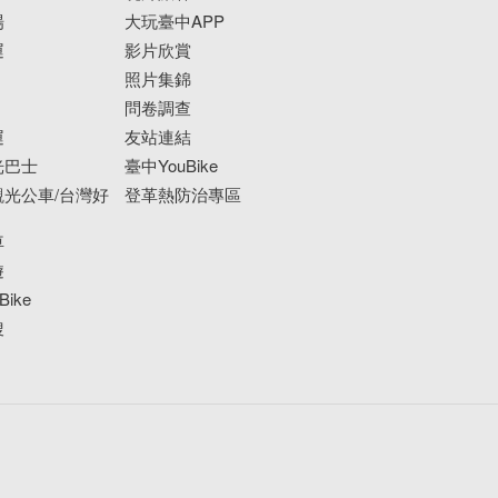
場
大玩臺中APP
運
影片欣賞
照片集錦
問卷調查
運
友站連結
光巴士
臺中YouBike
光公車/台灣好
登革熱防治專區
車
遊
ike
搜