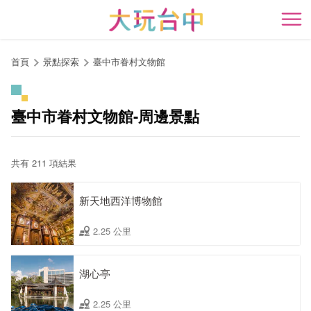
跳
到
開
主
要
首頁
景點探索
臺中市眷村文物館
內
容
區
臺中市眷村文物館-周邊景點
塊
共有 211 項結果
新天地西洋博物館
2.25 公里
湖心亭
2.25 公里