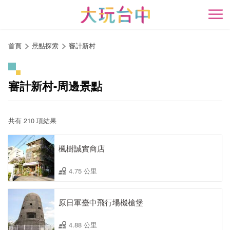
跳
到
開
主
要
首頁
景點探索
審計新村
內
容
區
審計新村-周邊景點
塊
共有 210 項結果
楓樹誠實商店
4.75 公里
原日軍臺中飛行場機槍堡
4.88 公里