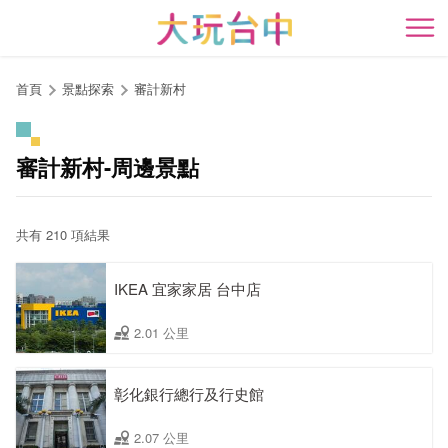
跳
到
開
主
要
首頁
景點探索
審計新村
內
容
區
審計新村-周邊景點
塊
共有 210 項結果
IKEA 宜家家居 台中店
2.01 公里
彰化銀行總行及行史館
2.07 公里