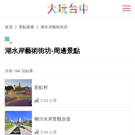
跳
到
開
主
要
首頁
景點探索
湖水岸藝術街坊
內
容
區
湖水岸藝術街坊-周邊景點
塊
共有 194 項結果
彩虹村
3.53 公里
柳川水岸景觀步道
3.54 公里